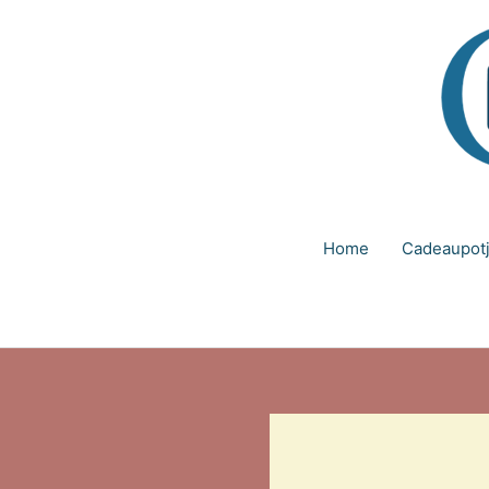
Ga
naar
de
inhoud
Home
Cadeaupot