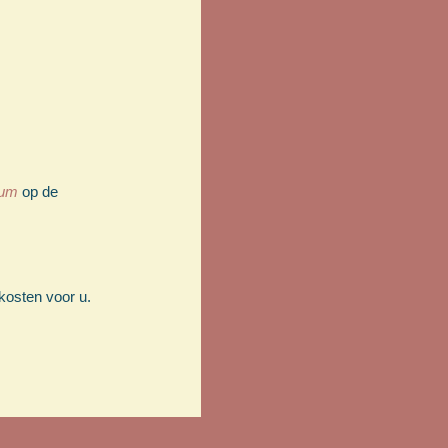
sum
op de
dkosten voor u.