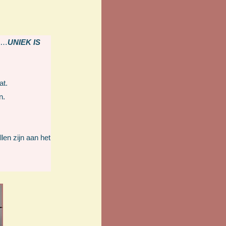
jn…
UNIEK IS
at.
n.
len zijn aan het