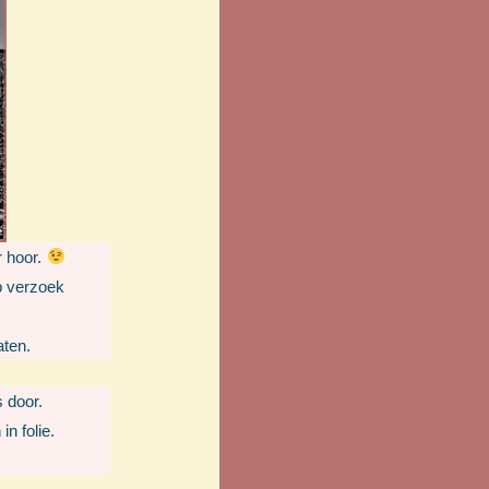
r hoor.
p verzoek
aten.
s door.
n folie.