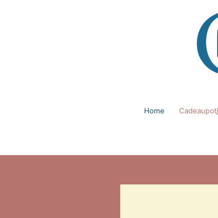
Ga
naar
de
inhoud
Home
Cadeaupot