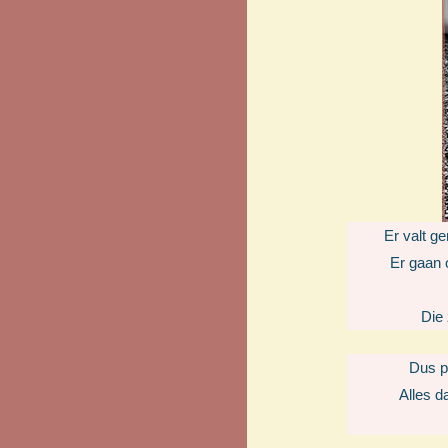
Er valt ge
Er gaan 
Die 
Dus pa
Alles d