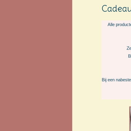
Cadeau
Alle product
Ze
B
Bij een nabeste