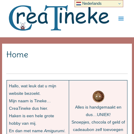
Ga
Nederlands
naar
Hoo
de
inhoud
Home
Hallo, wat leuk dat u mijn
website bezoekt.
Mijn naam is Tineke…
Alles is handgemaakt en
CreaTineke dus hier.
dus…UNIEK!
Haken is een hele grote
Snoepjes, chocola of geld of
hobby van mij.
cadeaubon zelf toevoegen
En dan met name
Amigurumi
.